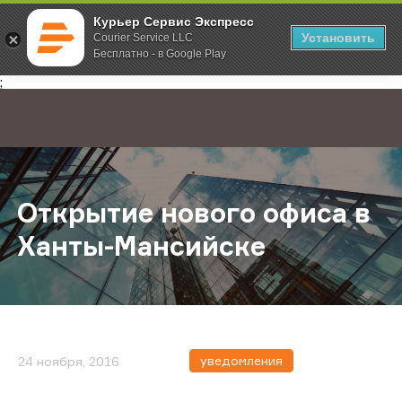
Курьер Сервис Экспресс
Установить
Courier Service LLC
Бесплатно - в Google Play
Главная
О компании
Новости
Открытие нового офиса в Ханты-
;
Открытие нового офиса в
Ханты-Мансийске
уведомления
24 ноября, 2016