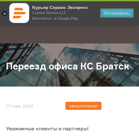
Курьер Сервис Экспресс
Установить
Courier Service LLC
Бесплатно - в Google Play
Главная
О компании
Новости
Переезд офиса КС Братск
;
Переезд офиса КС Братск
уведомления
07 мая, 2014
Уважаемые клиенты и партнеры!