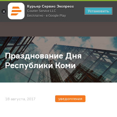
Курьер Сервис Экспресс
Установить
Courier Service LLC
Бесплатно - в Google Play
Главная
О компании
Новости
Празднование Дня Республики К
;
Празднование Дня
Республики Коми
уведомления
18 августа, 2017