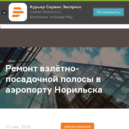
Курьер Сервис Экспресс
Установить
Courier Service LLC
Бесплатно - в Google Play
Главная
О компании
Новости
Ремонт взлётно-посадочной поло
;
Ремонт взлётно-
посадочной полосы в
аэропорту Норильска
уведомления
31 мая, 2018