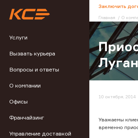
;
Заключить дог
Главная
О комп
Услуги
Приос
Вызвать курьера
Луган
Вопросы и ответы
О компании
10 октября, 2014
Офисы
Франчайзинг
Уважаемы клиен
временно приос
Управление доставкой