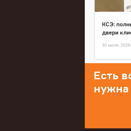
КСЭ: полн
двери кли
30 июля, 2026
Есть 
нужна