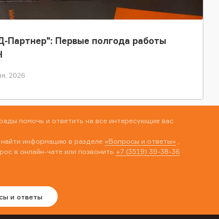
-Партнер": Первые полгода работы
Н
я, 2026
рады помочь и ответить на все интересующие вас
 найти информацию в разделе
«Вопросы и ответы»
,
рос в онлайн-чате или позвонить
+7 (3519) 39-38-36
сы и ответы