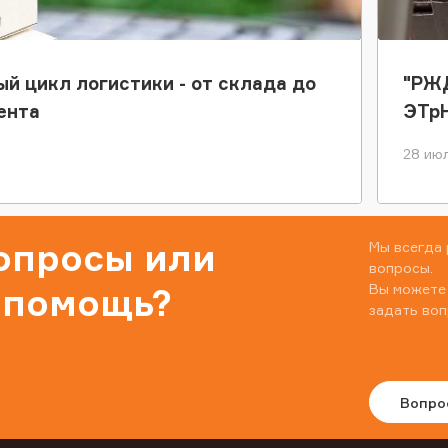
ый цикл логистики - от склада до
"РЖД
ента
ЭТр
28 июл
вопросы или
Мы всегда 
вопросы.
Вы можете
 помощь?
задать воп
Вопро