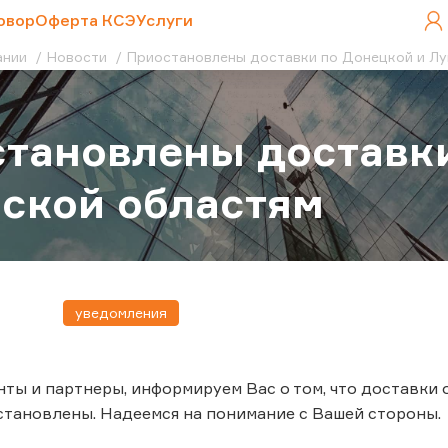
овор
Оферта КСЭ
Услуги
ании
Новости
Приостановлены доставки по Донецкой и Лу
тановлены доставки
ской областям
уведомления
ты и партнеры, информируем Вас о том, что доставки
тановлены. Надеемся на понимание с Вашей стороны.