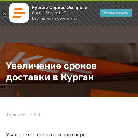
Курьер Сервис Экспресс
Установить
Courier Service LLC
Бесплатно - в Google Play
Главная
О компании
Новости
Увеличение сроков доставки в Ку
;
Увеличение сроков
доставки в Курган
18 апреля, 2024
Уважаемые клиенты и партнёры,