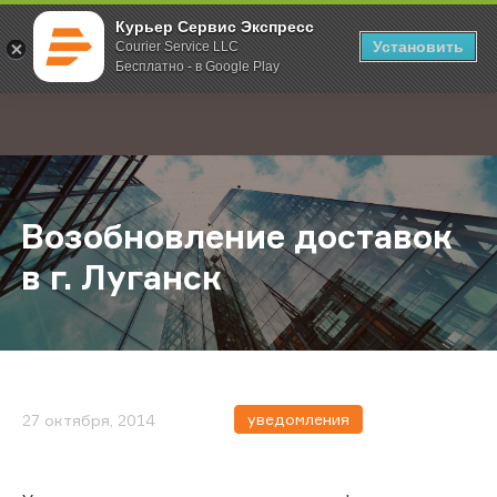
Курьер Сервис Экспресс
Установить
Courier Service LLC
Бесплатно - в Google Play
Главная
О компании
Новости
Возобновление доставок в г. Луг
;
Возобновление доставок
в г. Луганск
уведомления
27 октября, 2014