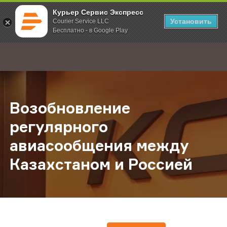
Курьер Сервис Экспресс
Установить
Courier Service LLC
Бесплатно - в Google Play
Главная
О компании
Новости
Возобновление регулярного ави
;
Возобновление
регулярного
авиасообщения между
Казахстаном и Россией