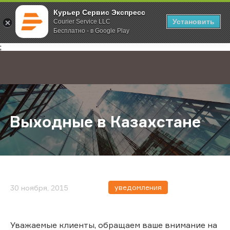
Курьер Сервис Экспресс
Установить
Courier Service LLC
Бесплатно - в Google Play
Главная
О компании
Новости
Выходные в Казахстане
;
Выходные в Казахстане
уведомления
30 ноября, 2015
Уважаемые клиенты, обращаем ваше внимание на