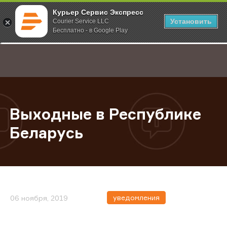
Курьер Сервис Экспресс
Установить
Courier Service LLC
Бесплатно - в Google Play
Главная
О компании
Новости
Выходные в Республике Беларус
;
Выходные в Республике
Беларусь
уведомления
06 ноября, 2019