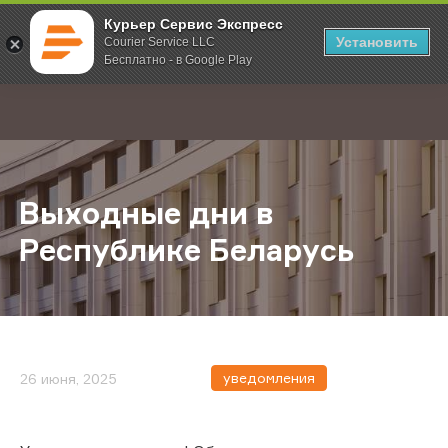
Курьер Сервис Экспресс
Установить
Courier Service LLC
Бесплатно - в Google Play
Главная
О компании
Новости
Выходные дни в Республике Бела
;
Выходные дни в
Республике Беларусь
уведомления
26 июня, 2025