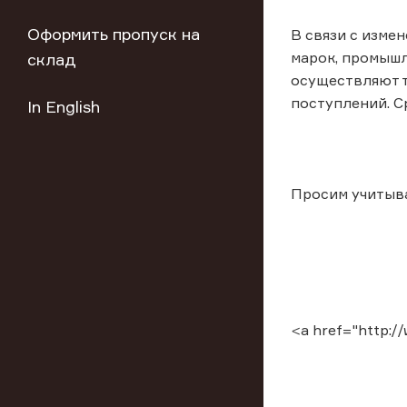
Оформить пропуск на
В связи с изме
марок, промышл
склад
осуществляют т
поступлений. С
In English
Просим учитыв
<a href="http:/