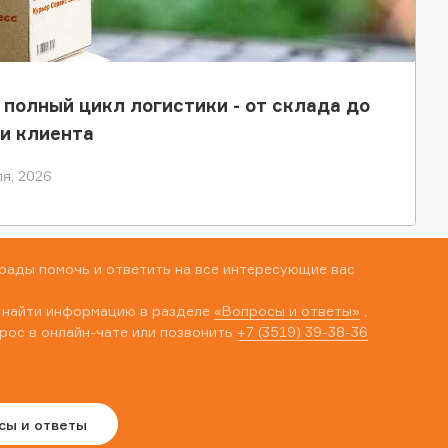
 полный цикл логистики - от склада до
и клиента
я, 2026
рады помочь и ответить на все интересующие вас
 найти информацию в разделе
«Вопросы и ответы»
,
рос в онлайн-чате или позвонить
+7 (3519) 39-38-36
сы и ответы