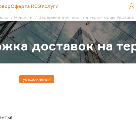
овор
Оферта КСЭ
Услуги
ании
Новости
Задержка доставок на территорию Украины
жка доставок на т
уведомления
енты!