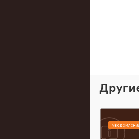
Други
уведомлени