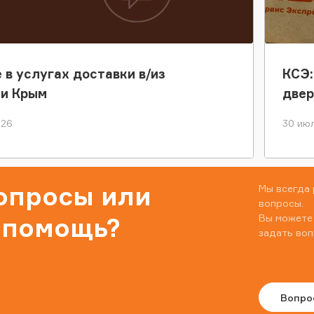
 в услугах доставки в/из
КСЭ:
ки Крым
двер
026
30 июл
вопросы или
Мы всегда 
вопросы.
Вы можете
 помощь?
задать воп
Вопро