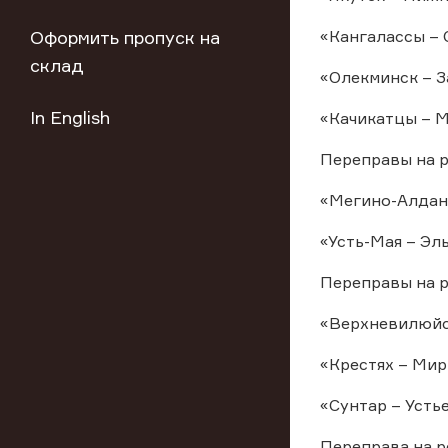
Оформить пропуск на
«Кангалассы – 
склад
«Олекминск – З
In English
«Качикатцы – М
Переправы на р
«Мегино-Алдан 
«Усть-Мая – Эл
Переправы на р
«Верхневилюйск
«Крестях – Мир
«Сунтар – Устье
Переправа на р