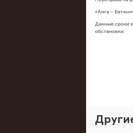
«Амга – Бетюн»
Данные сроки з
обстановки.
Други