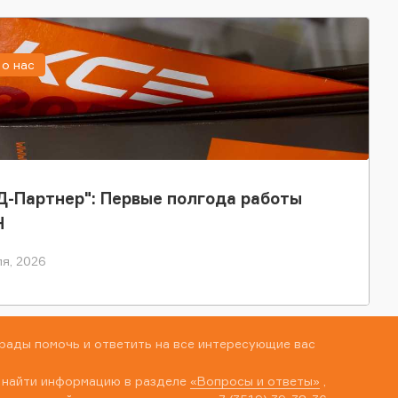
о нас
-Партнер": Первые полгода работы
Н
я, 2026
рады помочь и ответить на все интересующие вас
 найти информацию в разделе
«Вопросы и ответы»
,