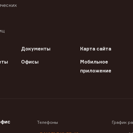
ических
иц
Документы
Карта сайта
еты
Офисы
Мобильное
приложение
офис
Телефоны
График р