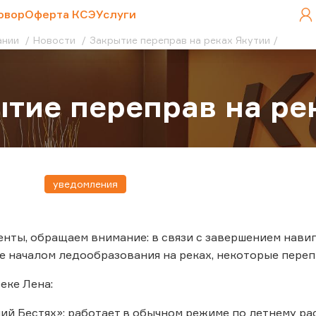
овор
Оферта КСЭ
Услуги
ании
Новости
Закрытие переправ на реках Якутии
тие переправ на ре
уведомления
нты, обращаем внимание: в связи с завершением нав
же началом ледообразования на реках, некоторые пере
еке Лена:
ий Бестях»: работает в обычном режиме по летнему ра