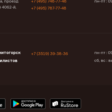
а, проезд
+7 (495) 748-77-48
пн-пт : 0
 4062-й,
+7 (495) 787-77-48
нитогорск
пн-пт : 
+7 (3519) 39-38-36
сб, вс :
билистов