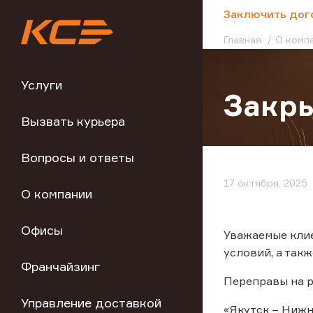
;
Заключить дог
Главная
О комп
Услуги
Закры
Вызвать курьера
Вопросы и ответы
17 октября, 2025
О компании
Офисы
Уважаемые клие
условий, а так
Франчайзинг
Переправы на р
Управление доставкой
«Якутск – Нижн