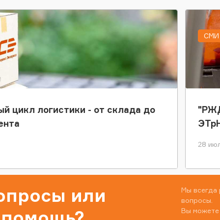
СМИ 
ый цикл логистики - от склада до
"РЖД
ента
ЭТр
28 июл
вопросы или
Мы всегда 
вопросы.
Вы можете
 помощь?