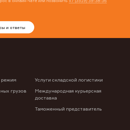
рос в онлайн-чате или позвонить
+7 (3519) 39-38-36
сы и ответы
 режим
Услуги складской логистики
ных грузов
Международная курьерская
доставка
Таможенный представитель