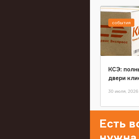
события
КСЭ: полн
двери кли
30 июля, 2026
Есть 
нужна