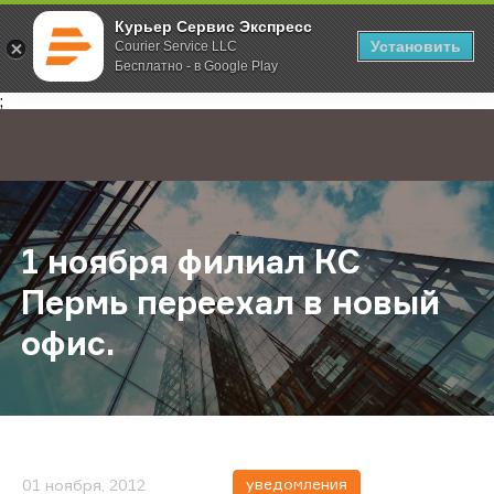
Курьер Сервис Экспресс
Установить
Courier Service LLC
Бесплатно - в Google Play
Главная
О компании
Новости
1 ноября филиал КС Пермь переех
;
1 ноября филиал КС
Пермь переехал в новый
офис.
уведомления
01 ноября, 2012