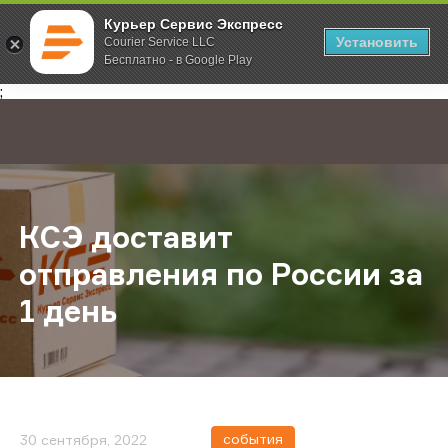
Курьер Сервис Экспресс
Установить
Courier Service LLC
Бесплатно - в Google Play
Главная
О компании
Новости
КСЭ доставит отправления по Рос
;
КСЭ доставит
отправления по России за
1 день
события
30 сентября, 2022