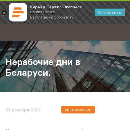
Курьер Сервис Экспресс
Установить
Courier Service LLC
Бесплатно - в Google Play
Главная
О компании
Новости
Нерабочие дни в Беларуси.
;
Нерабочие дни в
Беларуси.
уведомления
21 декабря, 2012