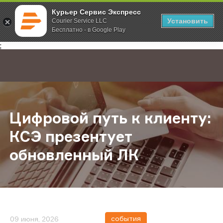
Курьер Сервис Экспресс
Установить
Courier Service LLC
Бесплатно - в Google Play
Главная
О компании
Новости
Цифровой путь к клиенту: КСЭ пр
;
Цифровой путь к клиенту:
КСЭ презентует
обновленный ЛК
события
09 июня, 2026