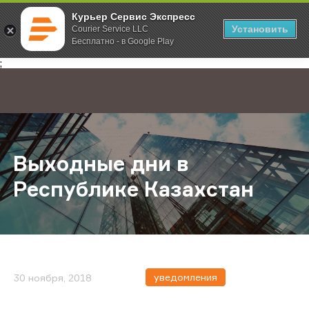
Курьер Сервис Экспресс
Установить
Courier Service LLC
Бесплатно - в Google Play
Главная
О компании
Новости
Выходные дни в Республике Каза
;
Выходные дни в
Республике Казахстан
уведомления
30 ноября, 2018