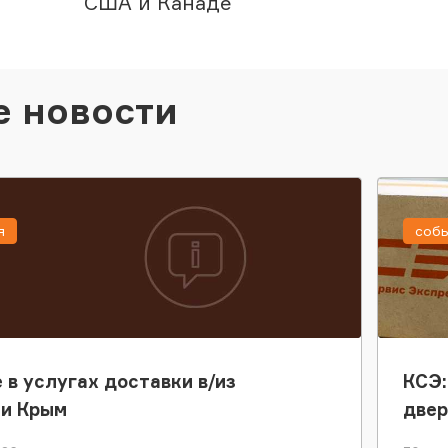
США и Канаде
е новости
я
соб
 в услугах доставки в/из
КСЭ:
ки Крым
двер