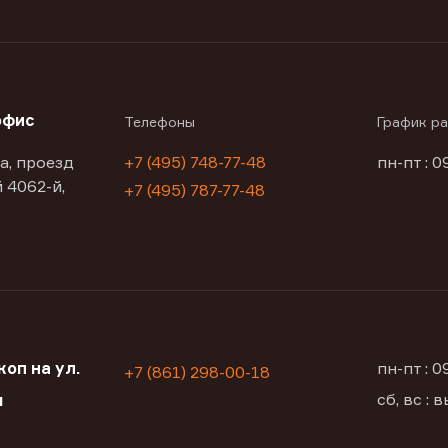
офис
Телефоны
График р
а, проезд
+7 (495) 748-77-48
пн-пт : 0
 4062-й,
+7 (495) 787-77-48
оп на ул.
пн-пт : 
+7 (861) 298-00-18
сб, вс :
я