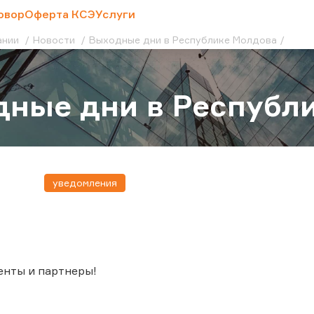
овор
Оферта КСЭ
Услуги
ании
Новости
Выходные дни в Республике Молдова
ные дни в Республ
уведомления
енты и партнеры!