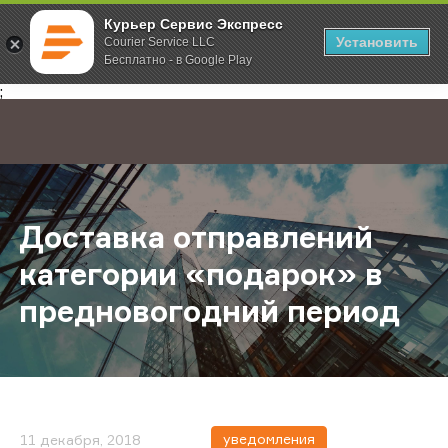
Курьер Сервис Экспресс
Установить
Courier Service LLC
Бесплатно - в Google Play
Главная
О компании
Новости
Доставка отправлений категории
;
Доставка отправлений
категории «подарок» в
предновогодний период
уведомления
11 декабря, 2018