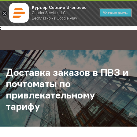
Курьер Сервис Экспресс
Установить
Courier Service LLC
Бесплатно - в Google Play
Главная
О компании
Новости
Доставка заказов в ПВЗ и почтом
;
Доставка заказов в ПВЗ и
почтоматы по
привлекательному
тарифу