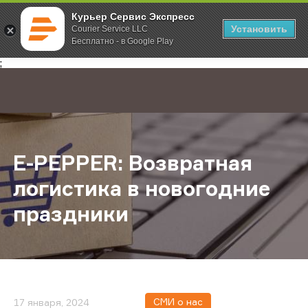
Курьер Сервис Экспресс
Установить
Courier Service LLC
Бесплатно - в Google Play
Главная
О компании
Новости
E-PEPPER: Возвратная логистика 
;
E-PEPPER: Возвратная
логистика в новогодние
праздники
СМИ о нас
17 января, 2024