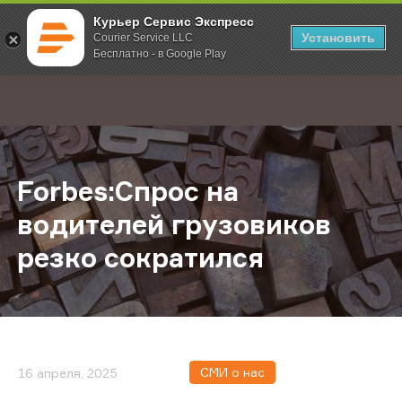
Курьер Сервис Экспресс
Установить
Courier Service LLC
Бесплатно - в Google Play
Главная
О компании
Новости
Forbes:Спрос на водителей грузо
;
Forbes:Спрос на
водителей грузовиков
резко сократился
СМИ о нас
16 апреля, 2025