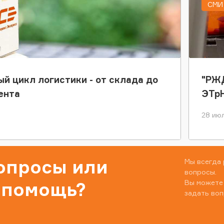
СМИ 
ый цикл логистики - от склада до
"РЖД
ента
ЭТр
28 июл
вопросы или
Мы всегда 
вопросы.
Вы можете
 помощь?
задать воп