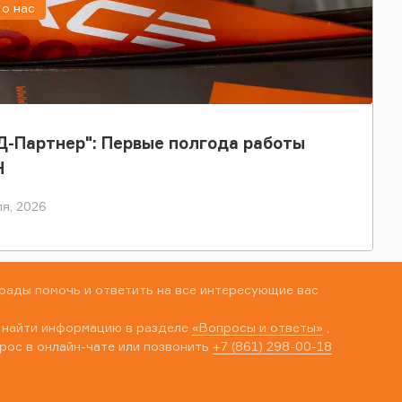
о нас
-Партнер": Первые полгода работы
Н
я, 2026
рады помочь и ответить на все интересующие вас
 найти информацию в разделе
«Вопросы и ответы»
,
рос в онлайн-чате или позвонить
+7 (861) 298-00-18