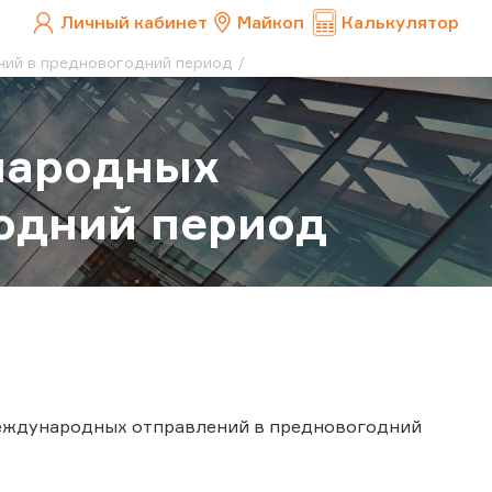
Личный кабинет
Майкоп
Калькулятор
ний в предновогодний период
народных
одний период
международных отправлений в предновогодний