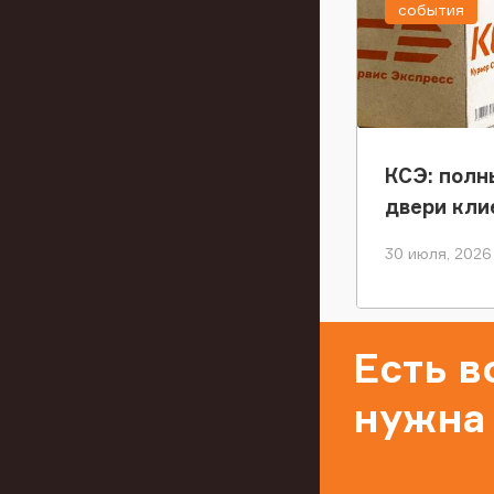
события
КСЭ: полн
двери кли
30 июля, 2026
Есть 
нужна