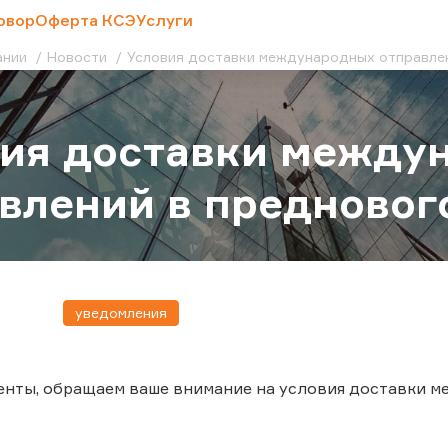
овор
Оферта КСЭ
Услуги
ании
Новости
Условия доставки международных отправле
вия доставки между
влений в предновог
уведомления
енты, обращаем ваше внимание на условия доставки 