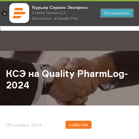
Курьер Сервис Экспресс
Установить
Courier Service LLC
Бесплатно - в Google Play
Главная
О компании
Новости
КСЭ на Quality PharmLog-2024
;
КСЭ на Quality PharmLog-
2024
события
05 ноября, 2024