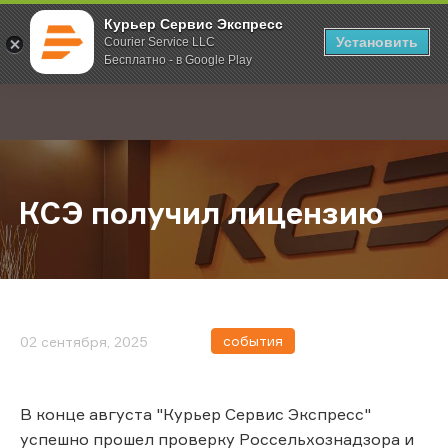
Курьер Сервис Экспресс
Установить
Courier Service LLC
Бесплатно - в Google Play
Главная
О компании
Новости
КСЭ получил лицензию
;
КСЭ получил лицензию
события
02 сентября, 2025
В конце августа "Курьер Сервис Экспресс"
успешно прошел проверку Россельхознадзора и