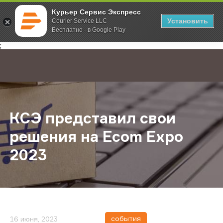
Курьер Сервис Экспресс
Установить
Courier Service LLC
Бесплатно - в Google Play
Главная
О компании
Новости
КСЭ представил свои решения на
;
КСЭ представил свои
решения на Ecom Expo
2023
события
16 июня, 2023