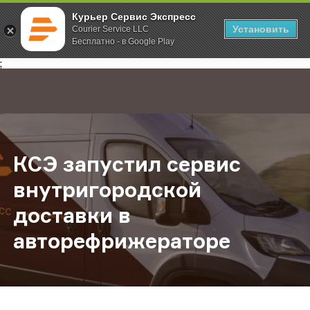
Курьер Сервис Экспресс
Установить
Courier Service LLC
Бесплатно - в Google Play
Главная
О компании
Новости
КСЭ запустил сервис внутригоро
;
КСЭ запустил сервис
внутригородской
доставки в
авторефрижераторе