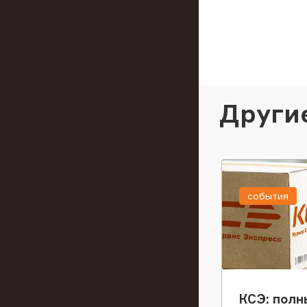
Други
события
КСЭ: полн