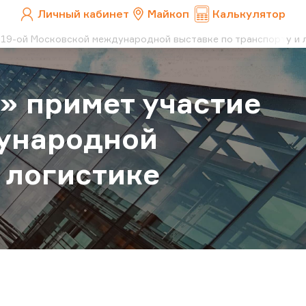
Личный кабинет
Майкоп
Калькулятор
в 19-ой Московской международной выставке по транспорту 
» примет участие
дународной
 логистике