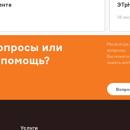
ента
ЭТр
28 июл
вопросы или
Мы всегда 
вопросы.
Вы можете
 помощь?
задать воп
Вопро
Услуги