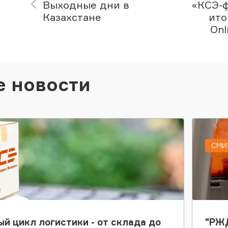
Выходные дни в
«КСЭ-
Казахстане
ито
Onl
е новости
СМИ 
ый цикл логистики - от склада до
"РЖД