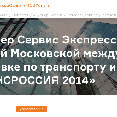
овор
Оферта КСЭ
Услуги
ании
Новости
«Курьер Сервис Экспресс» примет участие 
ер Сервис Экспресс
ой Московской меж
вке по транспорту и
НСРОССИЯ 2014»
уведомления