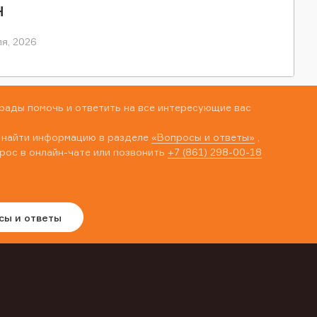
Н
я, 2026
рады помочь и ответить на все интересующие вас
 найти информацию в разделе
«Вопросы и ответы»
,
рос в онлайн-чате или позвонить
+7 (861) 298-00-18
сы и ответы