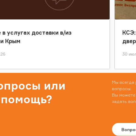
 в услугах доставки в/из
КСЭ:
ки Крым
двер
026
30 июл
вопросы или
Мы всегда 
вопросы.
Вы можете
 помощь?
задать воп
Вопро