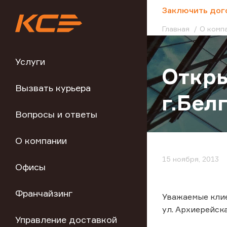
;
Заключить дог
Главная
О комп
Услуги
Откры
Вызвать курьера
г.Бел
Вопросы и ответы
О компании
15 ноября, 2013
Офисы
Франчайзинг
Уважаемые клие
ул. Архиерейская
Управление доставкой