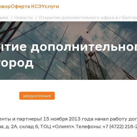
овор
Оферта КСЭ
Услуги
ании
Новости
Открытие дополнительного офиса в г.Белго
тие дополнительног
город
уведомления
нты и партнеры! 15 ноября 2013 года начал работу до
, д. 2А, склад 6, ТОЦ «Олимп». Телефоны: +7 (4722) 218-2