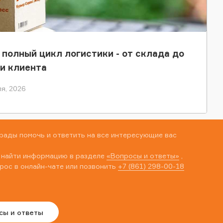
 полный цикл логистики - от склада до
и клиента
я, 2026
рады помочь и ответить на все интересующие вас
 найти информацию в разделе
«Вопросы и ответы»
,
рос в онлайн-чате или позвонить
+7 (861) 298-00-18
сы и ответы