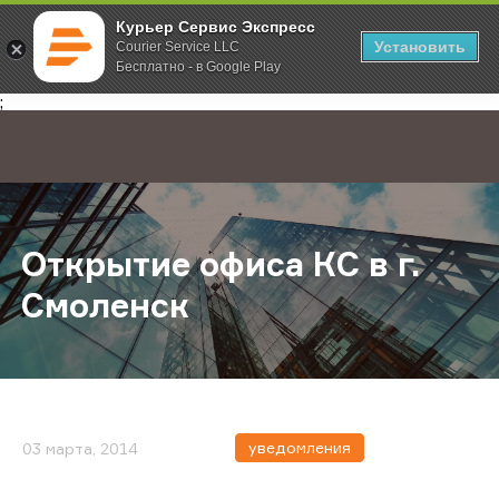
Курьер Сервис Экспресс
Установить
Courier Service LLC
Бесплатно - в Google Play
Главная
О компании
Новости
Открытие офиса КС в г. Смоленск
;
Открытие офиса КС в г.
Смоленск
уведомления
03 марта, 2014