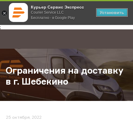
Курьер Сервис Экспресс
Установить
Courier Service LLC
Бесплатно - в Google Play
Главная
О компании
Новости
Ограничения на доставку в г. Ше
;
Ограничения на доставку
в г. Шебекино
25 октября, 2022