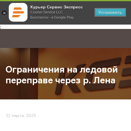
Курьер Сервис Экспресс
Установить
Courier Service LLC
Бесплатно - в Google Play
Главная
О компании
Новости
Ограничения на ледовой переправ
;
Ограничения на ледовой
переправе через р. Лена
21 марта, 2025