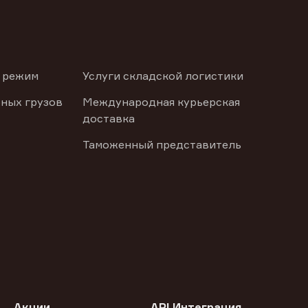
 режим
Услуги складской логистики
ных грузов
Международная курьерская
доставка
Таможенный представитель
Акции
API Интеграция