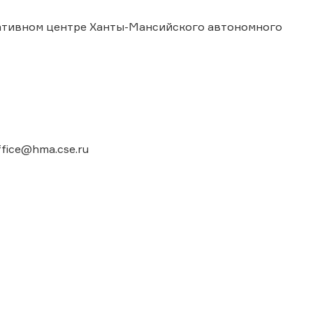
ративном центре Ханты-Мансийского автономного
ffice@hma.cse.ru