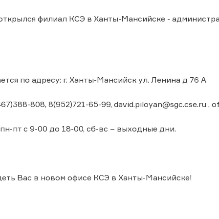
 открылся филиал КСЭ в Ханты-Мансийске - админист
тся по адресу: г. Ханты-Мансийск ул. Ленина д 76 А
7)388-808, 8(952)721-65-99, david.piloyan@sgc.cse.ru , o
пн-пт с 9-00 до 18-00, сб-вс – выходные дни.
еть Вас в новом офисе КСЭ в Ханты-Мансийске!