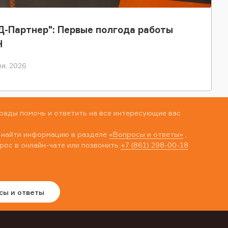
-Партнер": Первые полгода работы
Н
я, 2026
рады помочь и ответить на все интересующие вас
 найти информацию в разделе
«Вопросы и ответы»
,
рос в онлайн-чате или позвонить
+7 (861) 298-00-18
сы и ответы