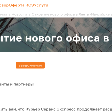
овор
Оферта КСЭ
Услуги
ании
Новости
Открытие нового офиса в Ханты-Мансийске
тие нового офиса в
уведомления
енты и партнеры!
ть вам, что Курьер Сервис Экспресс продолжает расш