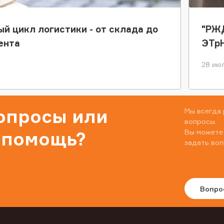
ый цикл логистики - от склада до
"РЖД
ента
ЭТр
28 июл
вопросы или
Мы всегда 
вопросы.
Вы можете
 помощь?
задать воп
Вопро