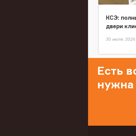
КСЭ: полн
двери кли
30 июля, 2026
Есть 
нужна