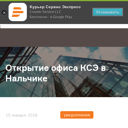
Курьер Сервис Экспресс
Установить
Courier Service LLC
Бесплатно - в Google Play
Главная
О компании
Новости
Открытие офиса КСЭ в Нальчике
;
Открытие офиса КСЭ в
Нальчике
уведомления
15 января, 2018