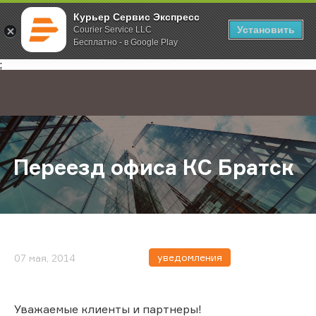
Курьер Сервис Экспресс
Установить
Courier Service LLC
Бесплатно - в Google Play
Главная
О компании
Новости
Переезд офиса КС Братск
;
Переезд офиса КС Братск
уведомления
07 мая, 2014
Уважаемые клиенты и партнеры!