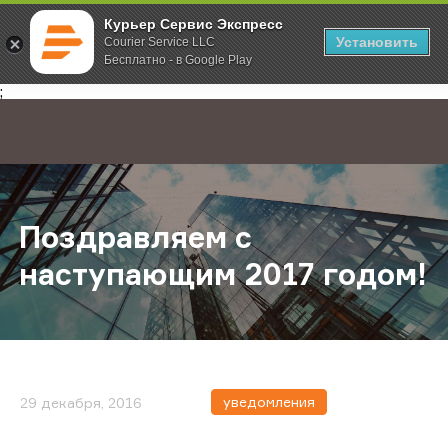
Курьер Сервис Экспресс
Установить
Courier Service LLC
Бесплатно - в Google Play
Главная
О компании
Новости
Поздравляем с наступающим 2017
;
Поздравляем с
наступающим 2017 годом!
уведомления
29 декабря, 2016