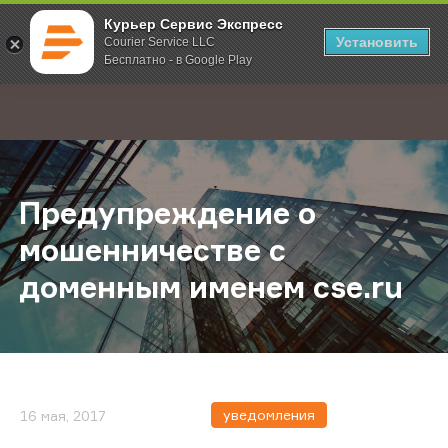
Курьер Сервис Экспресс
Установить
Courier Service LLC
Бесплатно - в Google Play
Главная
О компании
Новости
Предупреждение о мошенничестве
;
Предупреждение о
мошенничестве с
доменным именем cse.ru
уведомления
16 мая, 2017