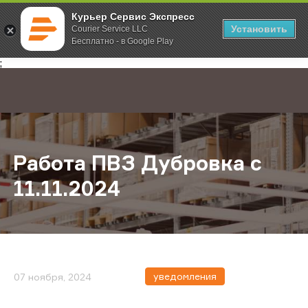
Курьер Сервис Экспресс
Установить
Courier Service LLC
Бесплатно - в Google Play
Главная
О компании
Новости
Работа ПВЗ Дубровка с 11.11.2024
;
Работа ПВЗ Дубровка с
11.11.2024
уведомления
07 ноября, 2024