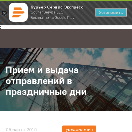
Курьер Сервис Экспресс
Установить
Courier Service LLC
Бесплатно - в Google Play
Главная
О компании
Новости
Прием и выдача отправлений в пр
;
Прием и выдача
отправлений в
праздничные дни
уведомления
05 марта, 2015