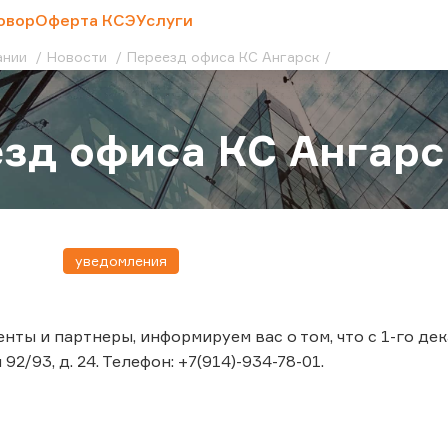
овор
Оферта КСЭ
Услуги
ании
Новости
Переезд офиса КС Ангарск
зд офиса КС Ангарс
уведомления
нты и партнеры, информируем вас о том, что с 1-го де
92/93, д. 24. Телефон: +7(914)-934-78-01.