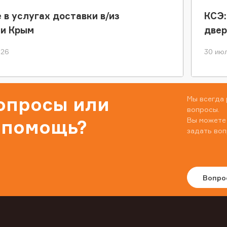
 в услугах доставки в/из
КСЭ:
ки Крым
двер
026
30 июл
вопросы или
Мы всегда 
вопросы.
Вы можете
 помощь?
задать воп
Вопро