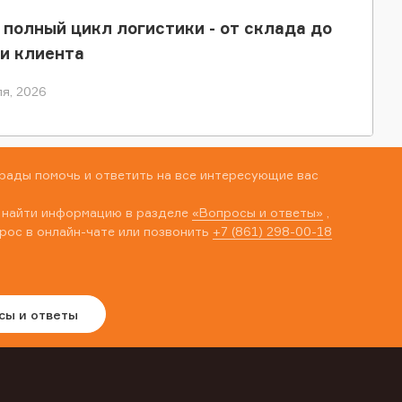
 полный цикл логистики - от склада до
и клиента
я, 2026
рады помочь и ответить на все интересующие вас
 найти информацию в разделе
«Вопросы и ответы»
,
рос в онлайн-чате или позвонить
+7 (861) 298-00-18
сы и ответы