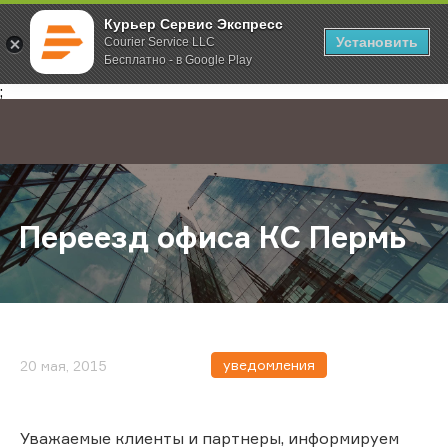
Курьер Сервис Экспресс
Установить
Courier Service LLC
Бесплатно - в Google Play
Главная
О компании
Новости
Переезд офиса КС Пермь
;
Переезд офиса КС Пермь
уведомления
20 мая, 2015
Уважаемые клиенты и партнеры, информируем