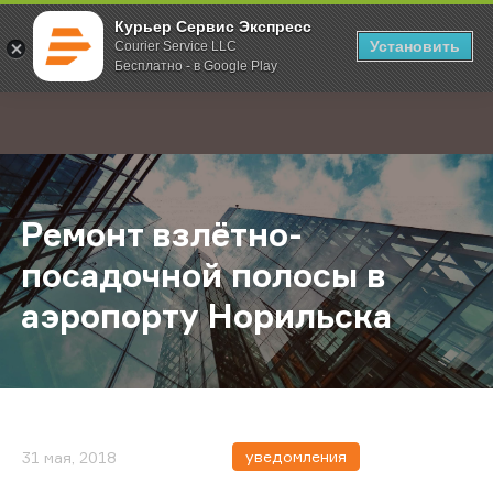
Курьер Сервис Экспресс
Установить
Courier Service LLC
Бесплатно - в Google Play
Главная
О компании
Новости
Ремонт взлётно-посадочной поло
;
Ремонт взлётно-
посадочной полосы в
аэропорту Норильска
уведомления
31 мая, 2018