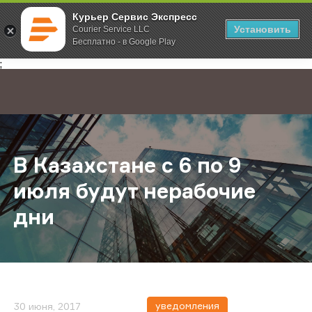
Курьер Сервис Экспресс
Установить
Courier Service LLC
Бесплатно - в Google Play
Главная
О компании
Новости
В Казахстане с 6 по 9 июля будут
;
В Казахстане с 6 по 9
июля будут нерабочие
дни
уведомления
30 июня, 2017