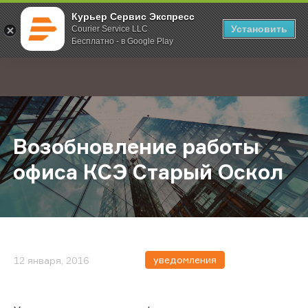
Курьер Сервис Экспресс
Установить
Courier Service LLC
Бесплатно - в Google Play
Главная
О компании
Новости
Возобновление работы офиса КС
;
Возобновление работы
офиса КСЭ Старый Оскол
уведомления
12 января, 2016