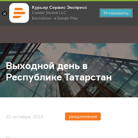
Курьер Сервис Экспресс
Установить
Courier Service LLC
Бесплатно - в Google Play
Главная
О компании
Новости
Выходной день в Республике Тата
;
Выходной день в
Республике Татарстан
уведомления
31 октября, 2014