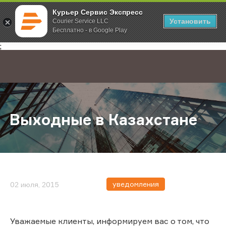
Курьер Сервис Экспресс
Установить
Courier Service LLC
Бесплатно - в Google Play
Главная
О компании
Новости
Выходные в Казахстане
;
Выходные в Казахстане
уведомления
02 июля, 2015
Уважаемые клиенты, информируем вас о том, что