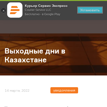
Курьер Сервис Экспресс
Установить
Courier Service LLC
Бесплатно - в Google Play
Главная
О компании
Новости
Выходные дни в Казахстане
;
Выходные дни в
Казахстане
уведомления
14 марта, 2022