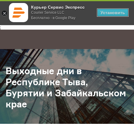
Курьер Сервис Экспресс
Установить
Courier Service LLC
Бесплатно - в Google Play
Главная
О компании
Новости
Выходные дни в Республике Тыва,
;
Выходные дни в
Республике Тыва,
Бурятии и Забайкальском
крае