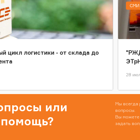
СМИ 
ый цикл логистики - от склада до
"РЖД
ента
ЭТр
28 июл
вопросы или
Мы всегда 
вопросы.
Вы можете
 помощь?
задать воп