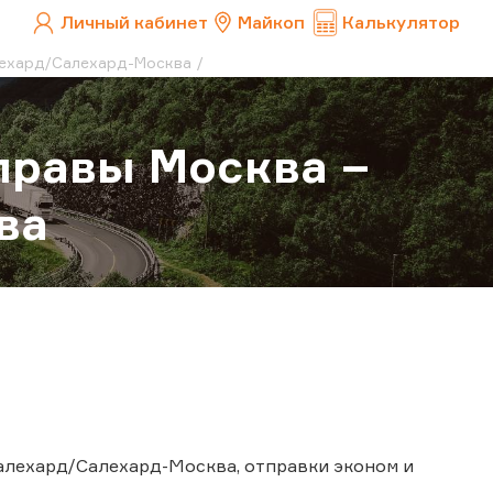
Личный кабинет
Майкоп
Калькулятор
лехард/Салехард-Москва
правы Москва –
ва
алехард/Салехард-Москва, отправки эконом и