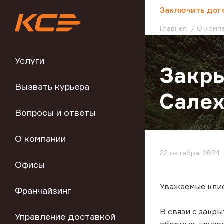
;
Заключить дог
Главная
О комп
Услуги
Закры
Вызвать курьера
Сале
Вопросы и ответы
О компании
22 октября, 2024
Офисы
Уважаемые кли
Франчайзинг
В связи с закр
Управление доставкой