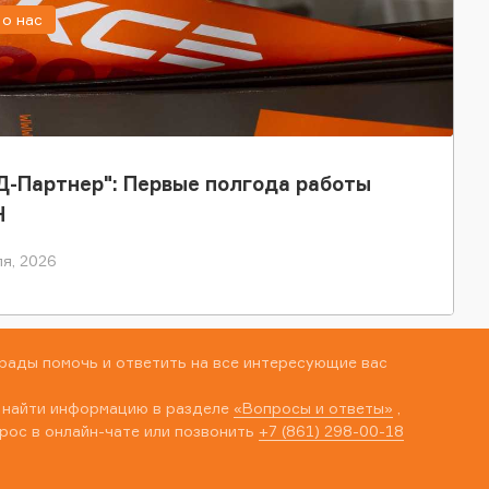
о нас
-Партнер": Первые полгода работы
Н
я, 2026
рады помочь и ответить на все интересующие вас
 найти информацию в разделе
«Вопросы и ответы»
,
рос в онлайн-чате или позвонить
+7 (861) 298-00-18