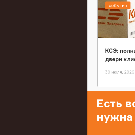
события
КСЭ: полн
двери кли
30 июля, 2026
Есть 
нужна