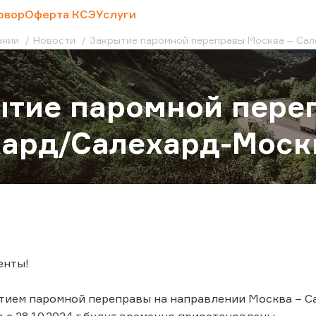
овор
Оферта КСЭ
Услуги
ании
Новости
Закрытие паромной переправы Москва – Са
тие паромной пере
хард/Салехард-Моск
енты!
ытием паромной переправы на направлении Москва – С